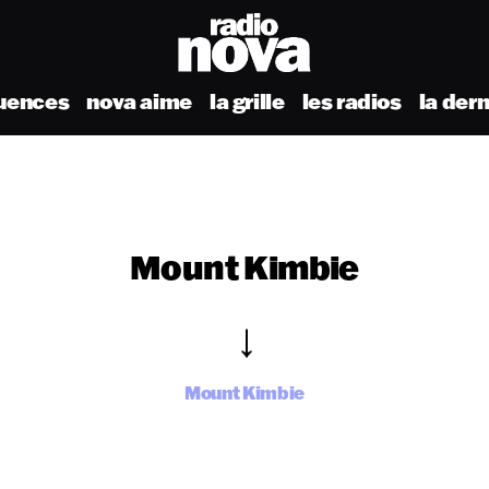
uences
nova aime
la grille
les radios
la der
Mount Kimbie
Mount Kimbie