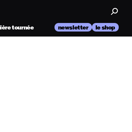
nière tournée
newsletter
le shop