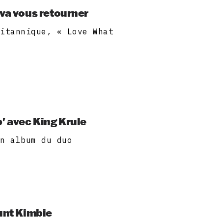
 va vous retourner
ritannique, « Love What
' avec King Krule
in album du duo
ount Kimbie