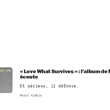
« Love What Survives » : l'album d
écoute
Et sérieux, il défonce.
Mount Kimbie