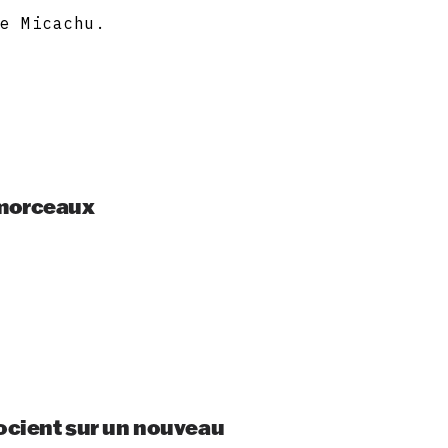
ue Micachu.
 morceaux
ocient sur un nouveau