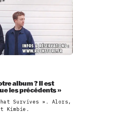
tre album ? Il est
ue les précédents »
What Survives ». Alors,
nt Kimbie.