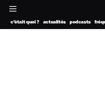
c’était quoi ?
actualités
podcasts
fréq