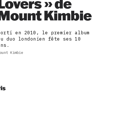
Lovers » de
Mount Kimbie
Sorti en 2010, le premier album
du duo londonien fête ses 10
ans.
ount Kimbie
is