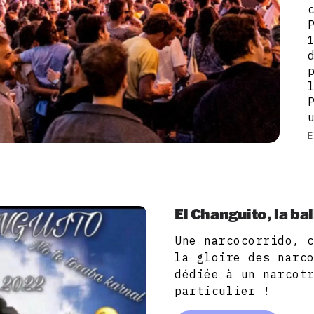
E
El Changuito, la ba
Une narcocorrido, 
la gloire des narc
dédiée à un narcot
particulier !