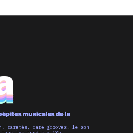
pépites musicales de la
n, raretés, rare grooves… le son
 tous les jeudis à 18h.