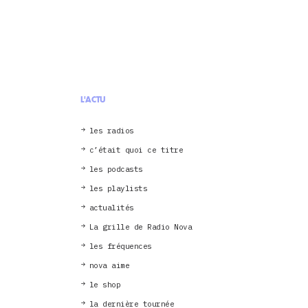
L'ACTU
les radios
c’était quoi ce titre
les podcasts
les playlists
actualités
La grille de Radio Nova
les fréquences
nova aime
le shop
la dernière tournée