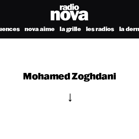
uences
nova aime
la grille
les radios
la der
Mohamed Zoghdani