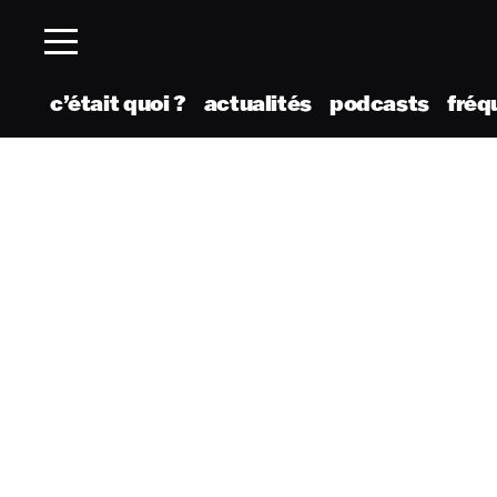
c’était quoi ?
actualités
podcasts
fréq