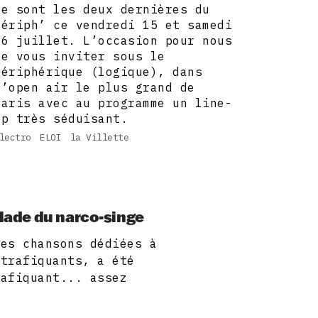
ce sont les deux dernières du
Périph’ ce vendredi 15 et samedi
16 juillet. L’occasion pour nous
de vous inviter sous le
périphérique (logique), dans
l’open air le plus grand de
Paris avec au programme un line-
up très séduisant.
lectro
ELOI
la Villette
llade du narco-singe
ces chansons dédiées à
otrafiquants, a été
rafiquant... assez