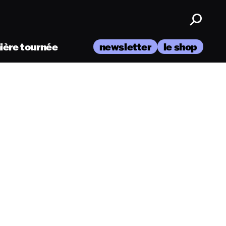
nière tournée
newsletter
le shop