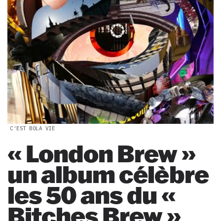
C'EST BOLA VIE
« London Brew »
un album célèbre
les 50 ans du «
Bitches Brew »