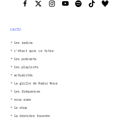
L'ACTU
les radios
c’était quoi ce titre
les podcasts
les playlists
actualités
La grille de Radio Nova
les fréquences
nova aime
le shop
la dernière tournée