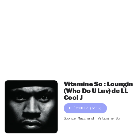
Vitamine So : Loungin
(Who Do U Luv) de LL
Cool J
ÉCOUTER
(5:35)
Sophie Marchand
Vitamine So