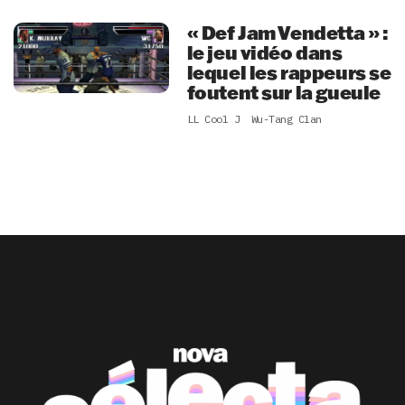
« Def Jam Vendetta » :
le jeu vidéo dans
lequel les rappeurs se
foutent sur la gueule
LL Cool J
Wu-Tang Clan