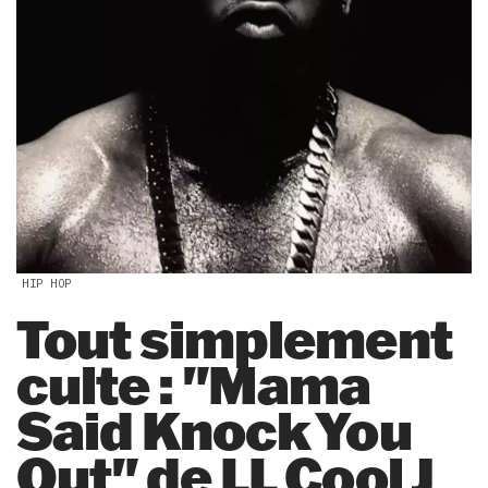
HIP HOP
Tout simplement
culte : "Mama
Said Knock You
Out" de LL Cool J