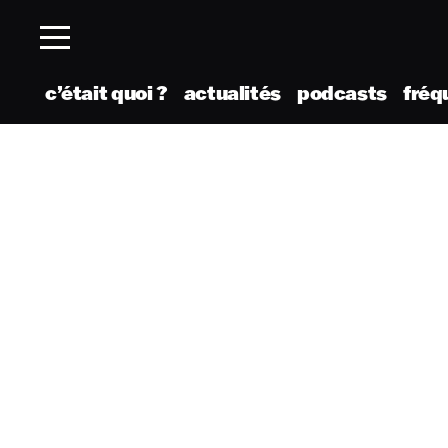
c’était quoi ?
actualités
podcasts
fréq