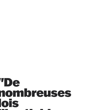
"De
nombreuses
lois