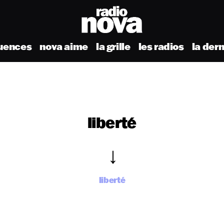
uences
nova aime
la grille
les radios
la der
liberté
liberté