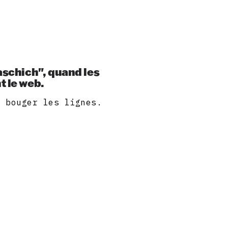
aschich", quand les
t le web.
t bouger les lignes.