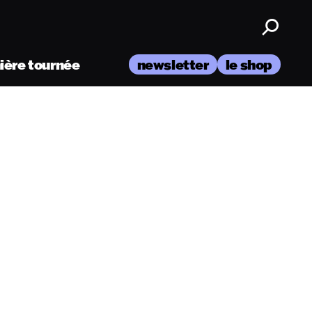
nière tournée
newsletter
le shop