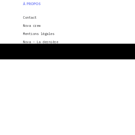
À PROPOS
Contact
Nova crew
Mentions légales
Nova – La dernière
Conditions générales d’utilisation
Je souhaite envoyer ma candidature à
Radio Nova
Conditions générales d’utilisation et
politique de confidentialité pour
application Radio Nova
CGU & politique de confidentialité pour
Nova TV
La Dernière Tournée