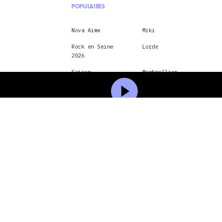
POPULAIRES
Nova Aime
Miki
Rock en Seine
Lorde
2026
Saison
Montpellier
méditerranée 2026
Paris
Nick Cave and The
Bad Seeds
hôtel
montréal