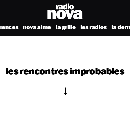
uences
nova aime
la grille
les radios
la der
les rencontres improbables