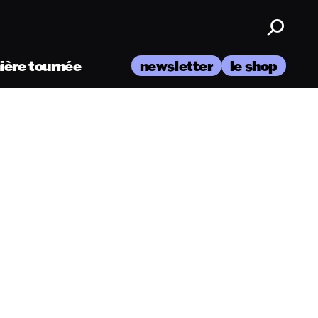
nière tournée
newsletter
le shop