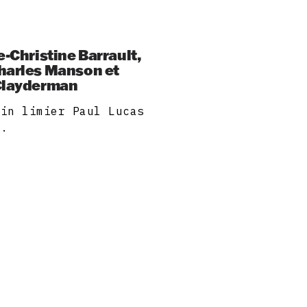
e-Christine Barrault,
harles Manson et
 Clayderman
fin limier Paul Lucas
e.