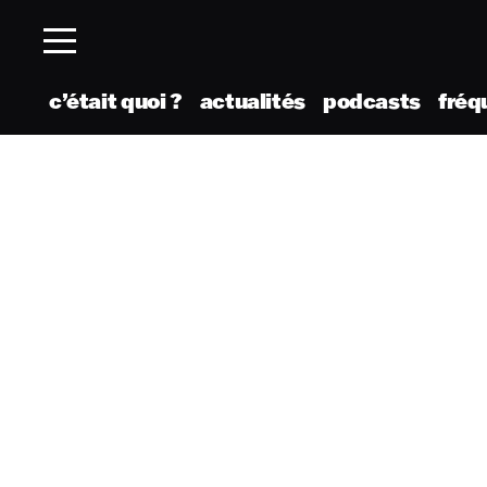
c’était quoi ?
actualités
podcasts
fréq