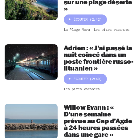
sur une plage déserte
»
ÉCOUTER
(2:42)
La Plage Nova
Les pires vacances
Adrien : « J’ai passé la
nuit coincé dans un
poste frontière russo-
lituanien »
ÉCOUTER
(2:40)
Les pires vacances
Willow Evann : «
D’une semaine
prévue au Cap d’Agde
à 24 heures passées
dans une gare »