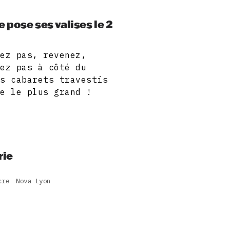
pose ses valises le 2
rez pas, revenez,
sez pas à côté du
es cabarets travestis
re le plus grand !
rie
cre
Nova Lyon