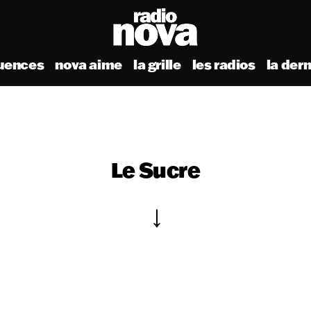
uences
nova aime
la grille
les radios
la der
Le Sucre