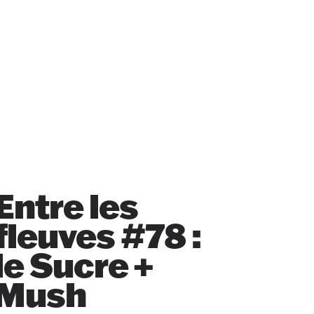
Entre les
fleuves #78 :
le Sucre +
Mush