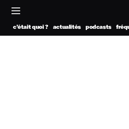
c’était quoi ?
actualités
podcasts
fréq