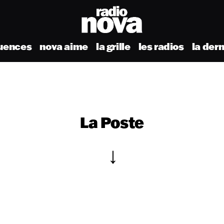
uences
nova aime
la grille
les radios
la der
La Poste