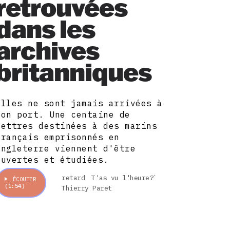
retrouvées
dans les
archives
britanniques
Elles ne sont jamais arrivées à
bon port. Une centaine de
lettres destinées à des marins
français emprisonnés en
Angleterre viennent d'être
ouvertes et étudiées.
retard
T'as vu l'heure?`
ÉCOUTER
(1:54)
Thierry Paret