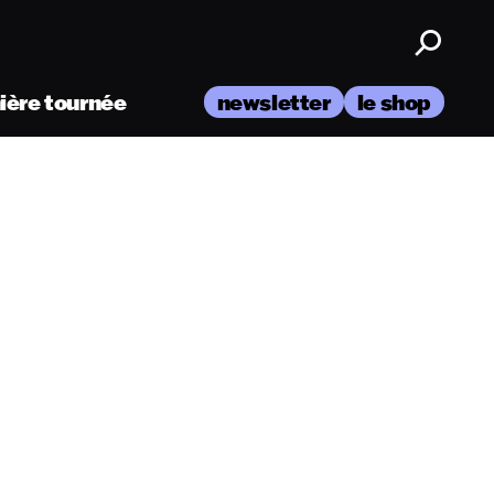
nière tournée
newsletter
le shop