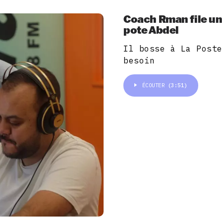
Coach Rman file un
pote Abdel
Il bosse à La Post
besoin
ÉCOUTER
(3:51)