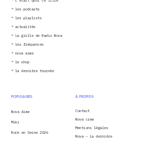
c’était quoi ce titre
les podcasts
les playlists
actualités
La grille de Radio Nova
les fréquences
nova aime
le shop
la dernière tournée
POPULAIRES
À PROPOS
Contact
Nova Aime
Nova crew
Miki
Mentions légales
Rock en Seine 2026
Nova – La dernière