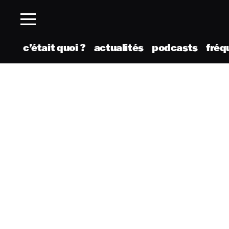
c’était quoi ?
actualités
podcasts
fréq