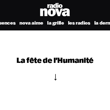
uences
nova aime
la grille
les radios
la der
La fête de l'Humanité