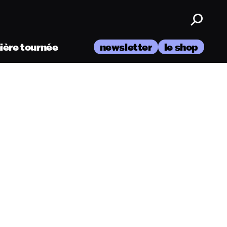
nière tournée
newsletter
le shop