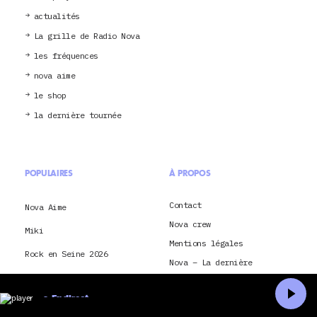
actualités
La grille de Radio Nova
les fréquences
nova aime
le shop
la dernière tournée
POPULAIRES
À PROPOS
Contact
Nova Aime
Nova crew
Miki
Mentions légales
Rock en Seine 2026
Nova – La dernière
Lorde
Conditions générales
d’utilisation
En direct
Saison méditerranée 2026
Je souhaite envoyer ma
Accueil
Recherche