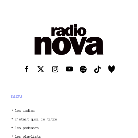
L'ACTU
les radios
c’était quoi ce titre
les podcasts
les playlists