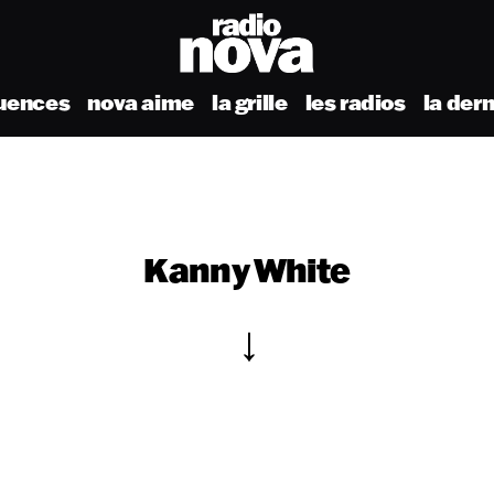
uences
nova aime
la grille
les radios
la der
Kanny White