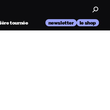
nière tournée
newsletter
le shop