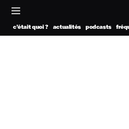
c’était quoi ?
actualités
podcasts
fréq