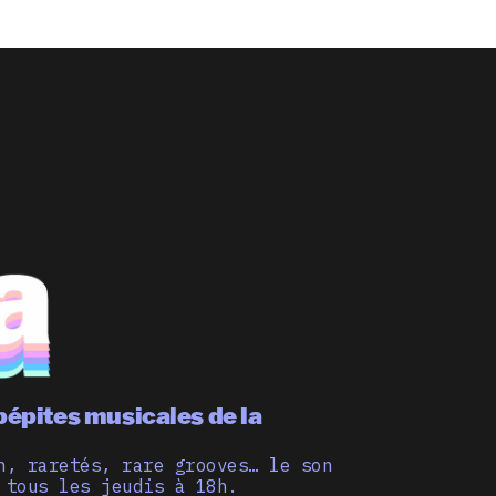
pépites musicales de la
n, raretés, rare grooves… le son
 tous les jeudis à 18h.