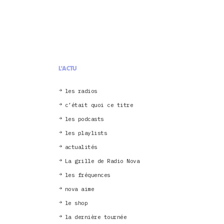
L'ACTU
les radios
c’était quoi ce titre
les podcasts
les playlists
actualités
La grille de Radio Nova
les fréquences
nova aime
le shop
la dernière tournée