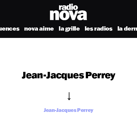
uences
nova aime
la grille
les radios
la der
Jean-Jacques Perrey
Jean-Jacques Perrey