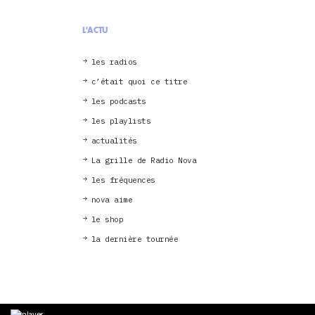
L'ACTU
les radios
c’était quoi ce titre
les podcasts
les playlists
actualités
La grille de Radio Nova
les fréquences
nova aime
le shop
la dernière tournée