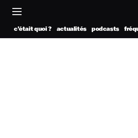
c’était quoi ?
actualités
podcasts
fréq