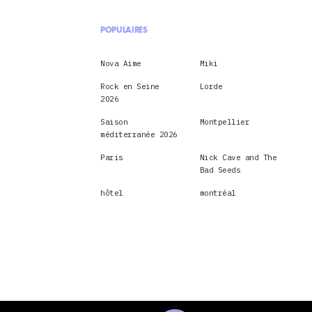
POPULAIRES
Nova Aime
Miki
Rock en Seine
Lorde
2026
Saison
Montpellier
méditerranée 2026
Paris
Nick Cave and The
Bad Seeds
hôtel
montréal