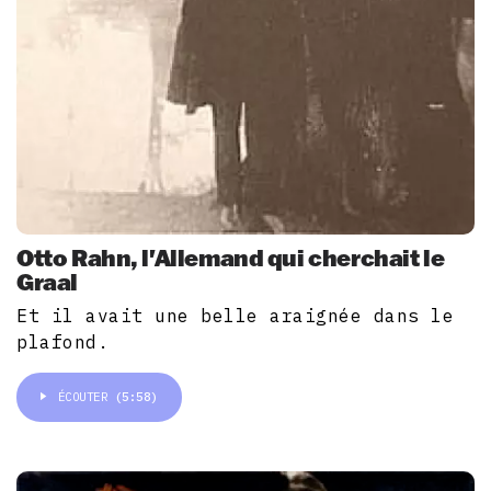
Otto Rahn, l'Allemand qui cherchait le
Graal
Et il avait une belle araignée dans le
plafond.
ÉCOUTER
(5:58)