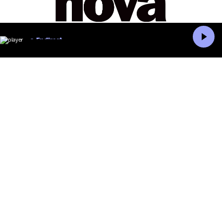
En direct
Accueil
Recherche
L'ACTU
les radios
c’était quoi ce titre
les podcasts
les playlists
actualités
La grille de Radio Nova
les fréquences
nova aime