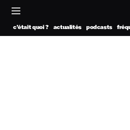
c’était quoi ?
actualités
podcasts
fréq