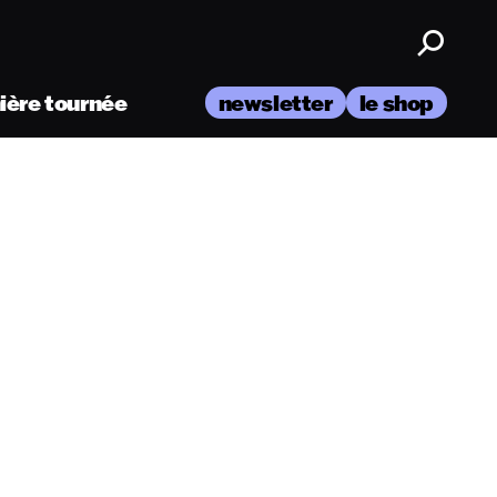
nière tournée
newsletter
le shop