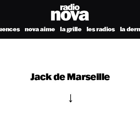
uences
nova aime
la grille
les radios
la der
Jack de Marseille