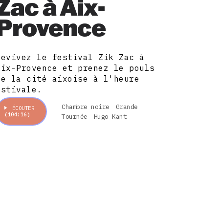
Zac à Aix-
Provence
Revivez le festival Zik Zac à
Aix-Provence et prenez le pouls
de la cité aixoise à l'heure
estivale.
Chambre noire
Grande
ÉCOUTER
(104:16)
Tournée
Hugo Kant