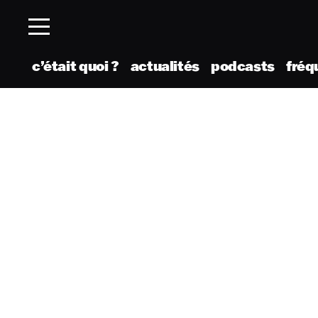
c’était quoi ?
actualités
podcasts
fréq