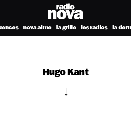
uences
nova aime
la grille
les radios
la der
Hugo Kant