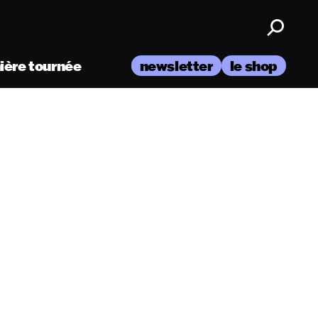
nière tournée
newsletter
le shop