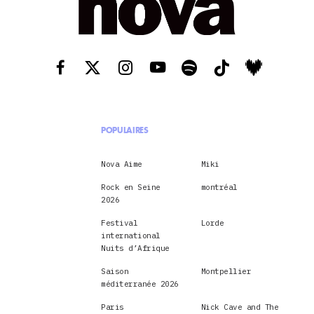
POPULAIRES
Nova Aime
Miki
Rock en Seine
montréal
2026
Festival
Lorde
international
Nuits d’Afrique
Saison
Montpellier
méditerranée 2026
Paris
Nick Cave and The