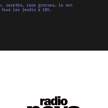
n, raretés, rare grooves… le son
 tous les jeudis à 18h.