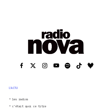
L'ACTU
les radios
c’était quoi ce titre