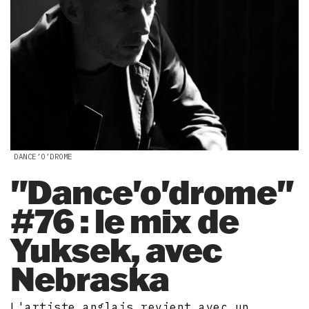
DANCE’O’DROME
"Dance'o'drome"
#76 : le mix de
Yuksek, avec
Nebraska
L'artiste anglais revient avec un