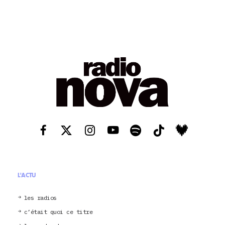
L'ACTU
les radios
c’était quoi ce titre