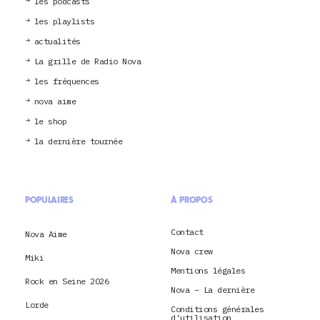
les podcasts
les playlists
actualités
La grille de Radio Nova
les fréquences
nova aime
le shop
la dernière tournée
POPULAIRES
À PROPOS
Contact
Nova Aime
Nova crew
Miki
Mentions légales
Rock en Seine 2026
Nova – La dernière
Lorde
Conditions générales
d’utilisation