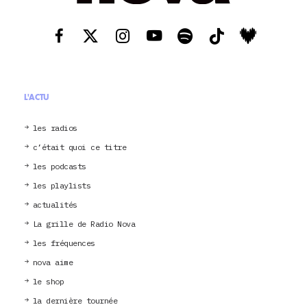
L'ACTU
les radios
c’était quoi ce titre
les podcasts
les playlists
actualités
La grille de Radio Nova
les fréquences
nova aime
le shop
la dernière tournée