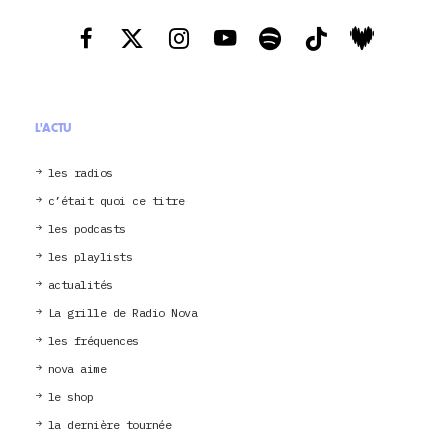
L'ACTU
les radios
c’était quoi ce titre
les podcasts
les playlists
actualités
La grille de Radio Nova
les fréquences
nova aime
le shop
la dernière tournée