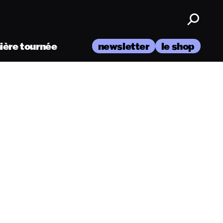
nière tournée
newsletter
le shop