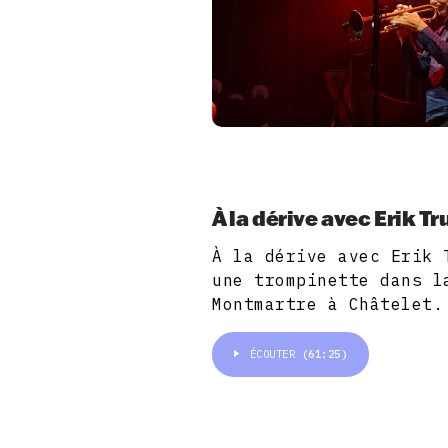
À la dérive avec Erik Tr
À la dérive avec Erik 
une trompinette dans l
Montmartre à Châtelet.
ÉCOUTER
(61:25)