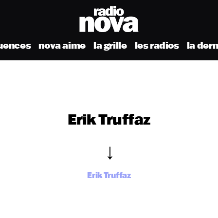
uences
nova aime
la grille
les radios
la der
Erik Truffaz
Erik Truffaz