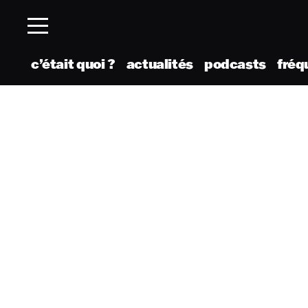
c’était quoi ?
actualités
podcasts
fréq