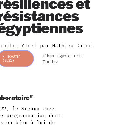
résiliences et
résistances
égyptiennes
Spoiler Alert par Mathieu Girod.
album
Egypte
Erik
ÉCOUTER
(8:31)
Truffaz
laboratoire"
022, le Sceaux Jazz
ne programmation dont
ision bien à lui du