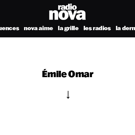
uences
nova aime
la grille
les radios
la der
Émile Omar