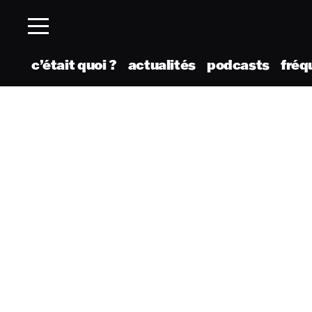
c’était quoi ?
actualités
podcasts
fréq