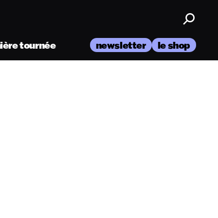
nière tournée
newsletter
le shop