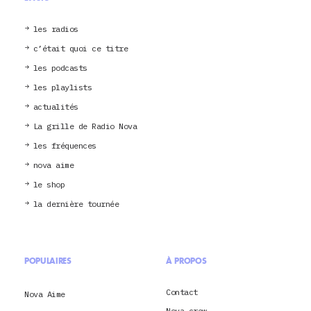
les radios
c’était quoi ce titre
les podcasts
les playlists
actualités
La grille de Radio Nova
les fréquences
nova aime
le shop
la dernière tournée
POPULAIRES
À PROPOS
Contact
Nova Aime
Nova crew