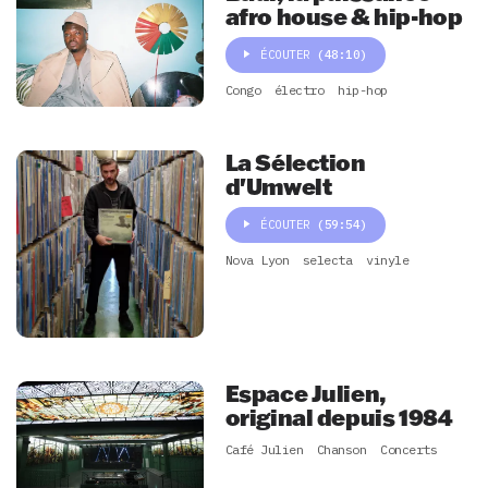
afro house & hip-hop
ÉCOUTER
(48:10)
Congo
électro
hip-hop
La Sélection
d'Umwelt
ÉCOUTER
(59:54)
Nova Lyon
selecta
vinyle
Espace Julien,
original depuis 1984
Café Julien
Chanson
Concerts