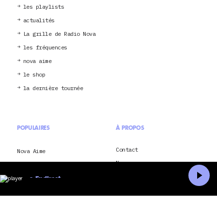
les playlists
actualités
La grille de Radio Nova
les fréquences
nova aime
le shop
la dernière tournée
POPULAIRES
À PROPOS
Contact
Nova Aime
Nova crew
Miki
Mentions légales
En direct
Rock en Seine 2026
Nova – La dernière
Accueil
Recherche
Lorde
Conditions générales
d’utilisation
Saison méditerranée 2026