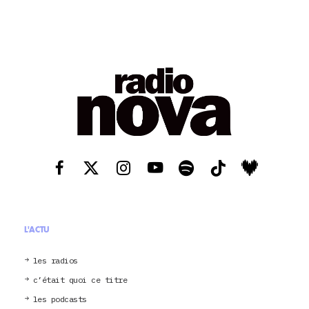
L'ACTU
les radios
c’était quoi ce titre
les podcasts