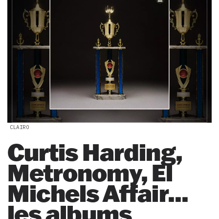
CLAIRO
Curtis Harding,
Metronomy, El
Michels Affair...
les albums