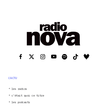
L'ACTU
les radios
c’était quoi ce titre
les podcasts