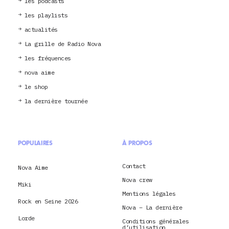
les podcasts
les playlists
actualités
La grille de Radio Nova
les fréquences
nova aime
le shop
la dernière tournée
POPULAIRES
À PROPOS
Contact
Nova Aime
Nova crew
Miki
Mentions légales
Rock en Seine 2026
Nova – La dernière
Lorde
Conditions générales
d’utilisation