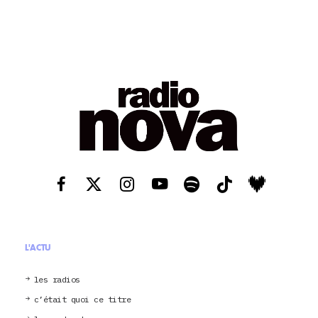
L'ACTU
les radios
c’était quoi ce titre