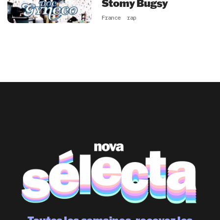
Stomy Bugsy
France
rap
Toutes les semaines, recevez les