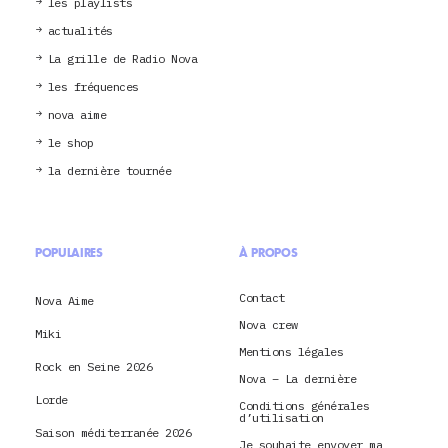
les playlists
actualités
La grille de Radio Nova
les fréquences
nova aime
le shop
la dernière tournée
POPULAIRES
À PROPOS
Contact
Nova Aime
Nova crew
Miki
Mentions légales
Rock en Seine 2026
Nova – La dernière
Lorde
Conditions générales
d’utilisation
Saison méditerranée 2026
Je souhaite envoyer ma