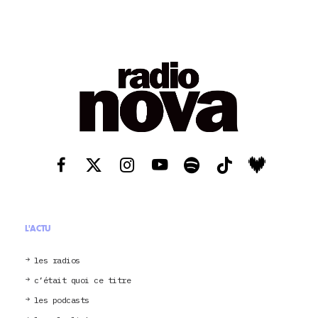
L'ACTU
les radios
c’était quoi ce titre
les podcasts