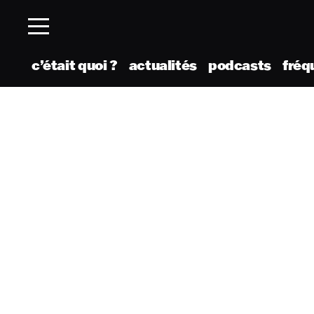
c’était quoi ?
actualités
podcasts
fréq