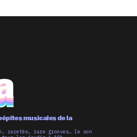
pépites musicales de la
n, raretés, rare grooves… le son