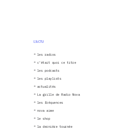
L'ACTU
les radios
c’était quoi ce titre
les podcasts
les playlists
actualités
La grille de Radio Nova
les fréquences
nova aime
le shop
la dernière tournée