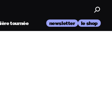
nière tournée
newsletter
le shop