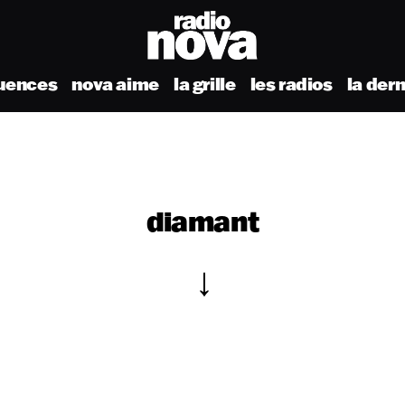
uences
nova aime
la grille
les radios
la der
diamant