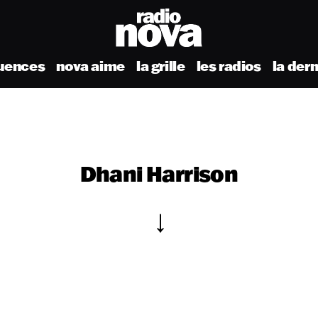
uences
nova aime
la grille
les radios
la der
Dhani Harrison