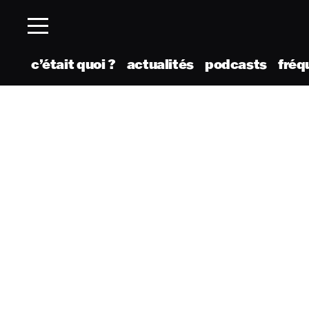
c’était quoi ?
actualités
podcasts
fréq