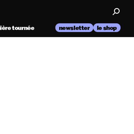
nière tournée
newsletter
le shop