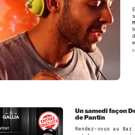
D
Un samedi façon De
de Pantin
Rendez-vous au Bar