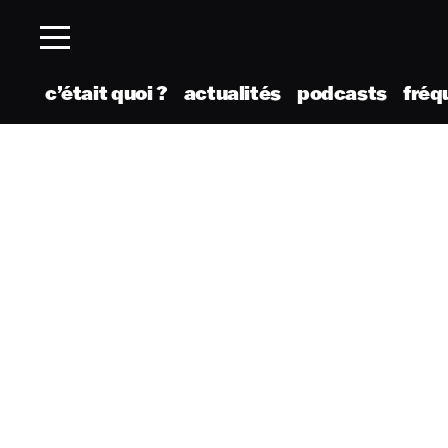
c’était quoi ?
actualités
podcasts
fréq