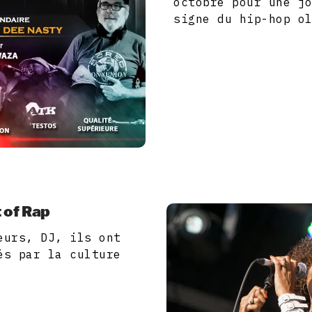
octobre pour une j
signe du hip-hop o
t of Rap
eurs, DJ, ils ont
és par la culture