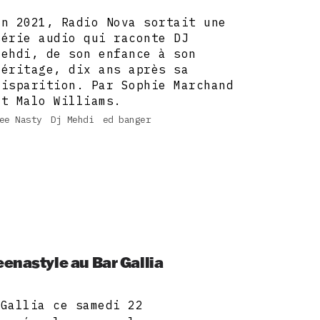
En 2021, Radio Nova sortait une
série audio qui raconte DJ
Mehdi, de son enfance à son
héritage, dix ans après sa
disparition. Par Sophie Marchand
et Malo Williams.
ee Nasty
Dj Mehdi
ed banger
enastyle au Bar Gallia
 Gallia ce samedi 22