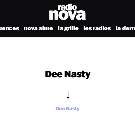
uences
nova aime
la grille
les radios
la der
Dee Nasty
Dee Nasty