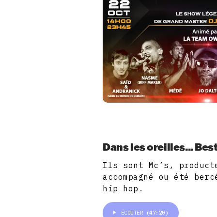
Dans les oreilles... Bes
Ils sont Mc’s, product
accompagné ou été berc
hip hop.
ÉCOUTER
(47:20)