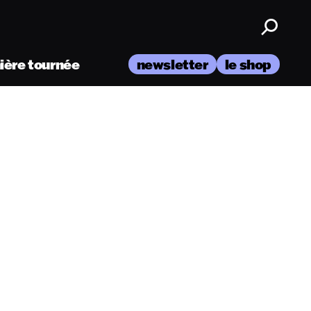
nière tournée
newsletter
le shop