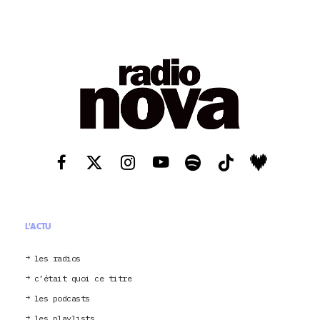
L'ACTU
les radios
c’était quoi ce titre
les podcasts
les playlists