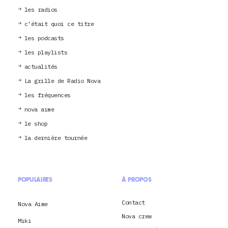
les radios
c’était quoi ce titre
les podcasts
les playlists
actualités
La grille de Radio Nova
les fréquences
nova aime
le shop
la dernière tournée
POPULAIRES
À PROPOS
Contact
Nova Aime
Nova crew
Miki