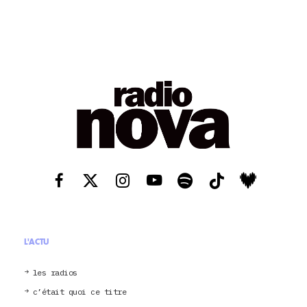
L'ACTU
les radios
c’était quoi ce titre