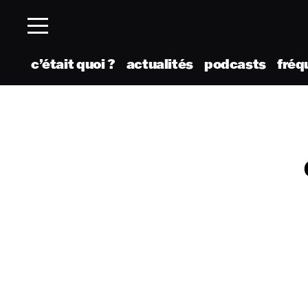
c’était quoi ?
actualités
podcasts
fréq