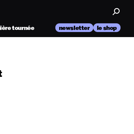
nière tournée
newsletter
le shop
t