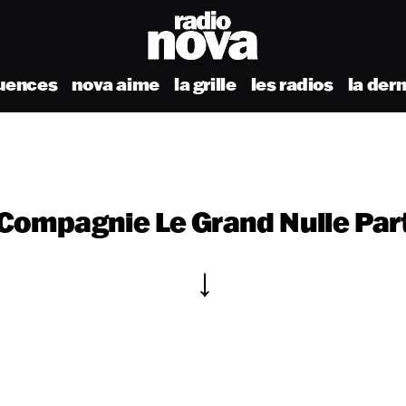
uences
nova aime
la grille
les radios
la der
Compagnie Le Grand Nulle Par