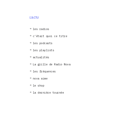
L'ACTU
les radios
c’était quoi ce titre
les podcasts
les playlists
actualités
La grille de Radio Nova
les fréquences
nova aime
le shop
la dernière tournée