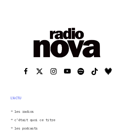
L'ACTU
les radios
c’était quoi ce titre
les podcasts