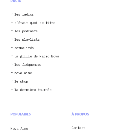
L'ACTU
les radios
c’était quoi ce titre
les podcasts
les playlists
actualités
La grille de Radio Nova
les fréquences
nova aime
le shop
la dernière tournée
POPULAIRES
À PROPOS
Contact
Nova Aime