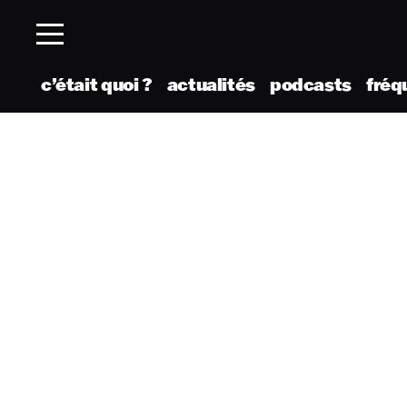
c’était quoi ?
actualités
podcasts
fréq