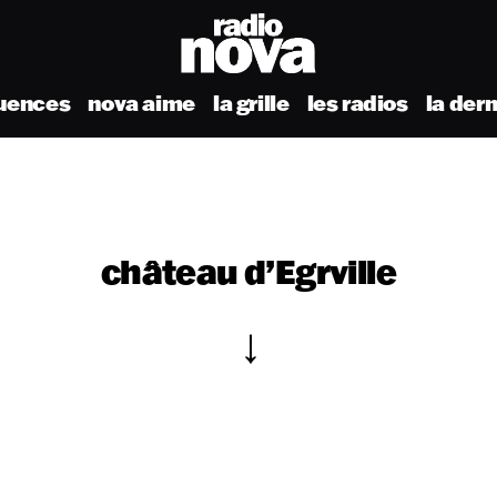
uences
nova aime
la grille
les radios
la der
château d’Egrville