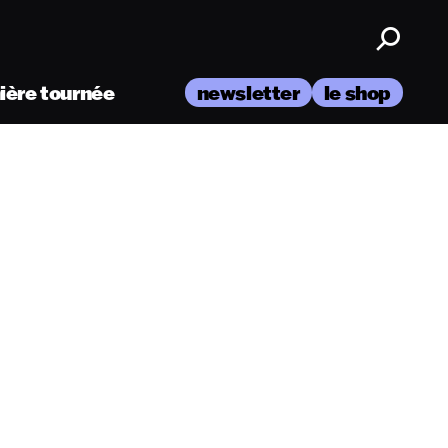
nière tournée
newsletter
le shop