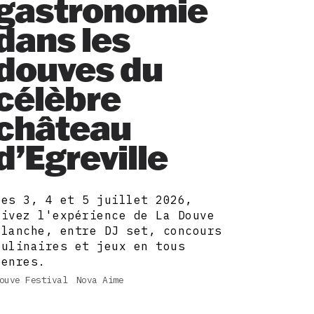
gastronomie
dans les
douves du
célèbre
château
d’Egreville
Les 3, 4 et 5 juillet 2026,
vivez l'expérience de La Douve
Blanche, entre DJ set, concours
culinaires et jeux en tous
genres.
ouve Festival
Nova Aime