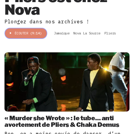
Nova
Plongez dans nos archives !
Jamaïque
Nova La Source
Pliers
ÉCOUTER
(9:14)
« Murder she Wrote » : le tube… anti
avortement de Pliers & Chaka Demus
Bon, on a moins envie de danser, d’un