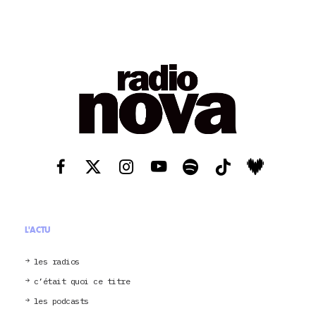
L'ACTU
les radios
c’était quoi ce titre
les podcasts