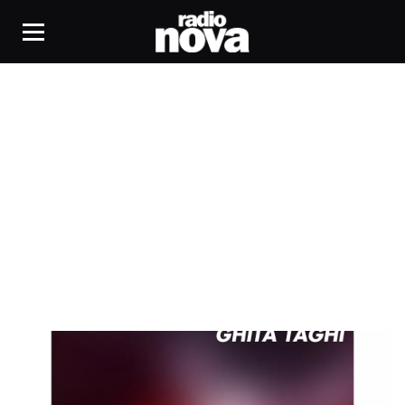
Chai!