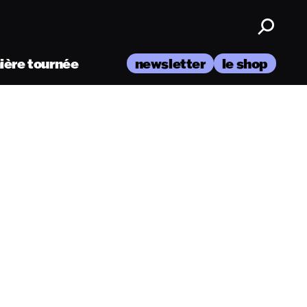
nière tournée
newsletter
le shop