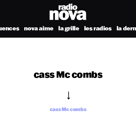
uences
nova aime
la grille
les radios
la der
cass Mc combs
cass Mc combs