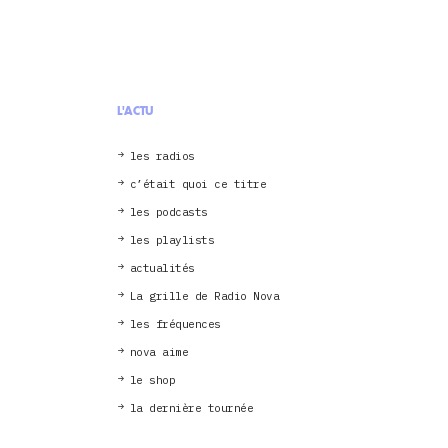
L'ACTU
les radios
c’était quoi ce titre
les podcasts
les playlists
actualités
La grille de Radio Nova
les fréquences
nova aime
le shop
la dernière tournée