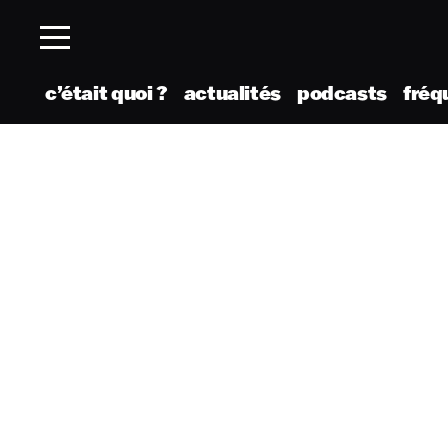
c’était quoi ?
actualités
podcasts
fréq