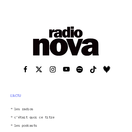
L'ACTU
les radios
c’était quoi ce titre
les podcasts