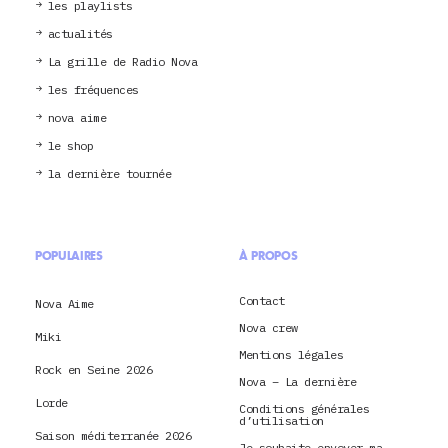
les playlists
actualités
La grille de Radio Nova
les fréquences
nova aime
le shop
la dernière tournée
POPULAIRES
À PROPOS
Contact
Nova Aime
Nova crew
Miki
Mentions légales
Rock en Seine 2026
Nova – La dernière
Lorde
Conditions générales
d’utilisation
Saison méditerranée 2026
Je souhaite envoyer ma