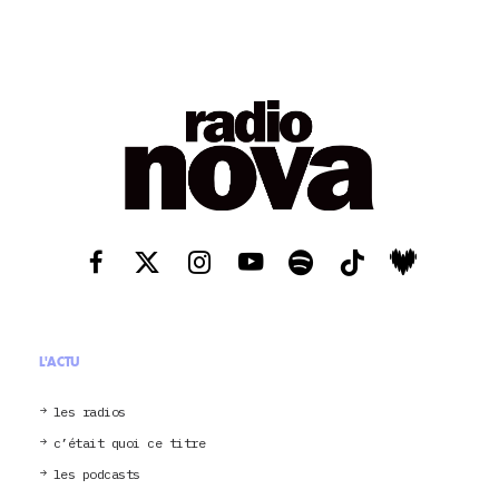
L'ACTU
les radios
c’était quoi ce titre
les podcasts