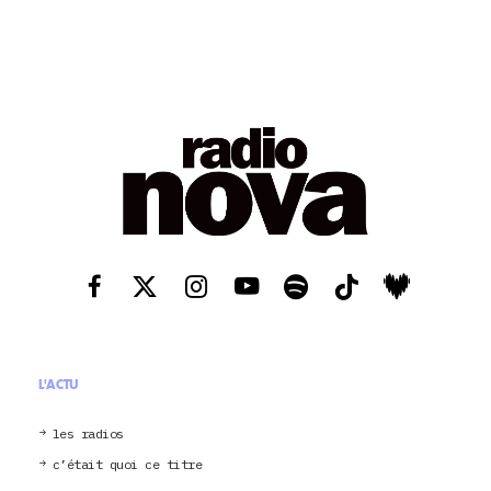
L'ACTU
les radios
c’était quoi ce titre