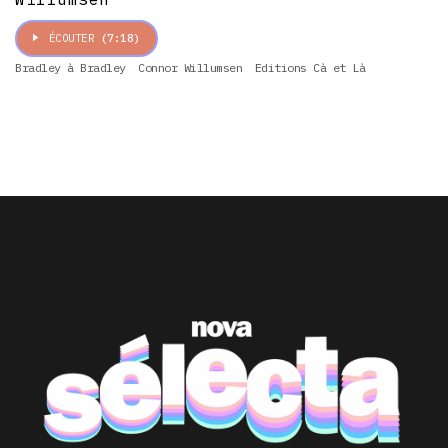
ÉCOUTER
(7:18)
Bradley à Bradley
Connor Willumsen
Editions Cà et Là