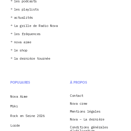
les podcasts
les playlists
actualités
La grille de Radio Nova
les fréquences
nova aime
le shop
la dernière tournée
POPULAIRES
À PROPOS
Contact
Nova Aime
Nova crew
Miki
Mentions légales
Rock en Seine 2026
Nova – La dernière
Lorde
Conditions générales
d’utilisation