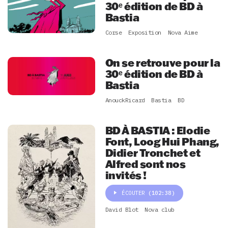
30ᵉ édition de BD à
Bastia
Corse
Exposition
Nova Aime
On se retrouve pour la
30ᵉ édition de BD à
Bastia
AnouckRicard
Bastia
BD
BD À BASTIA : Elodie
Font, Loog Hui Phang,
Didier Tronchet et
Alfred sont nos
invités !
ÉCOUTER
(102:38)
David Blot
Nova club