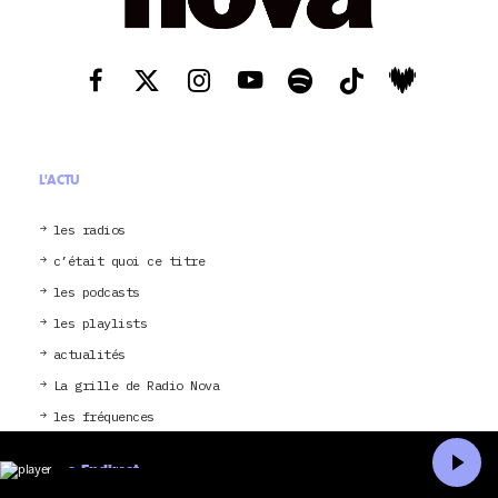
L'ACTU
les radios
c’était quoi ce titre
les podcasts
les playlists
actualités
La grille de Radio Nova
les fréquences
nova aime
En direct
le shop
Accueil
Recherche