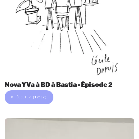
Nova Y Va à BD à Bastia - Épisode 2
ÉCOUTER
(12:32)