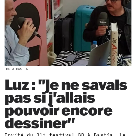
BD À BASTIA
Luz : "je ne savais
pas si j'allais
pouvoir encore
dessiner"
Invité du 31ᵉ festival BD à Bastia, le