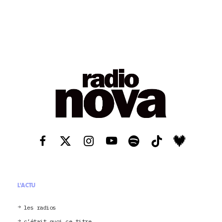
L'ACTU
les radios
c’était quoi ce titre