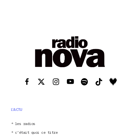
L'ACTU
les radios
c’était quoi ce titre