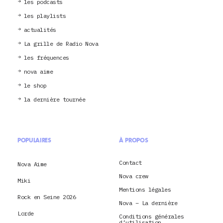
les podcasts
les playlists
actualités
La grille de Radio Nova
les fréquences
nova aime
le shop
la dernière tournée
POPULAIRES
À PROPOS
Contact
Nova Aime
Nova crew
Miki
Mentions légales
Rock en Seine 2026
Nova – La dernière
Lorde
Conditions générales
d’utilisation