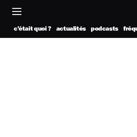
c’était quoi ?
actualités
podcasts
fréq