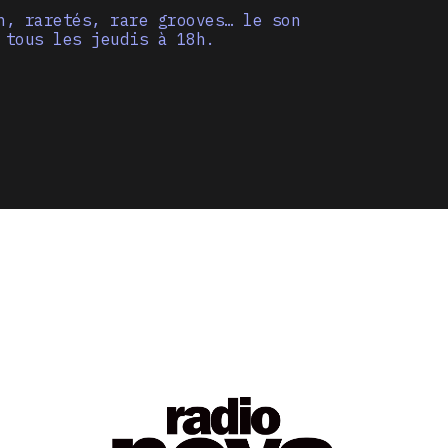
n, raretés, rare grooves… le son
 tous les jeudis à 18h.