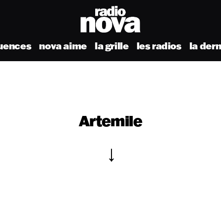
uences
nova aime
la grille
les radios
la der
Artemile