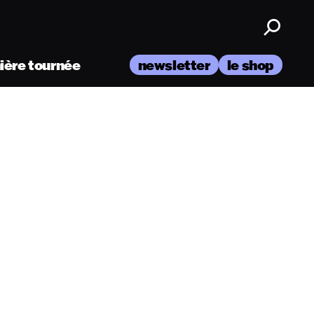
nière tournée
newsletter
le shop