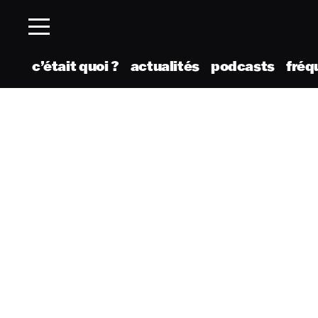
c’était quoi ?
actualités
podcasts
fréq