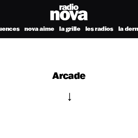
uences
nova aime
la grille
les radios
la der
Arcade