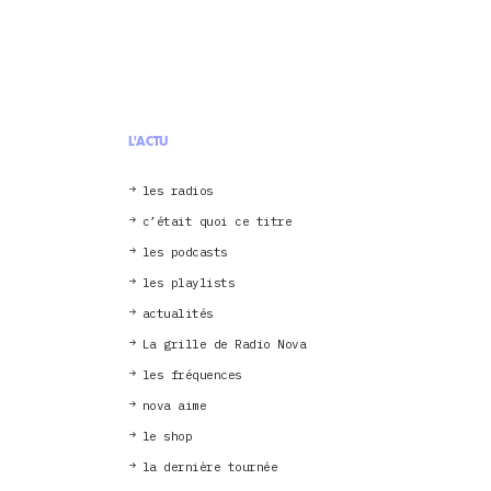
L'ACTU
les radios
c’était quoi ce titre
les podcasts
les playlists
actualités
La grille de Radio Nova
les fréquences
nova aime
le shop
la dernière tournée