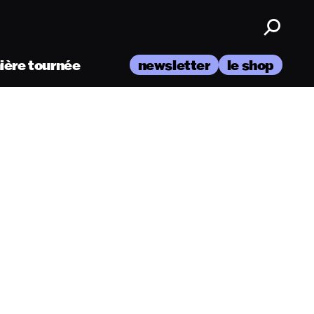
nière tournée
newsletter
le shop